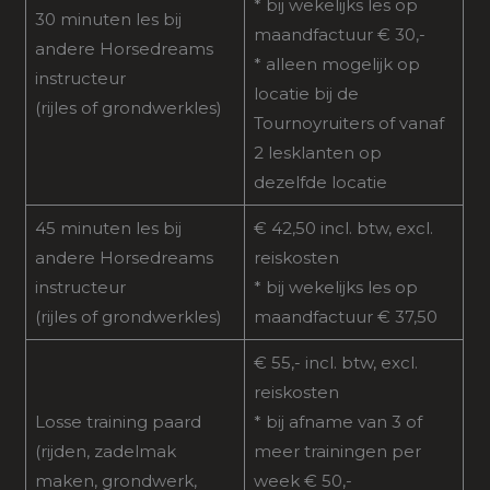
* bij wekelijks les op
30 minuten les bij
maandfactuur € 30,-
andere Horsedreams
* alleen mogelijk op
instructeur
locatie bij de
(rijles of grondwerkles)
Tournoyruiters of vanaf
2 lesklanten op
dezelfde locatie
45 minuten les bij
€ 42,50 incl. btw, excl.
andere Horsedreams
reiskosten
instructeur
* bij wekelijks les op
(rijles of grondwerkles)
maandfactuur € 37,50
€ 55,- incl. btw, excl.
reiskosten
Losse training paard
* bij afname van 3 of
(rijden, zadelmak
meer trainingen per
maken, grondwerk,
week € 50,-