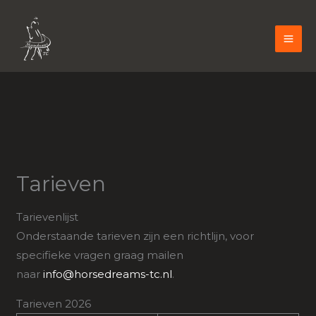
Ga
naar
de
MA
inhoud
ME
Tarieven
Tarievenlijst
Onderstaande tarieven zijn een richtlijn, voor
specifieke vragen graag mailen
naar
info@horsedreams-tc.nl
.
Tarieven 2026